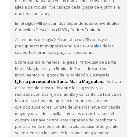
de Toledo habitaban en las épocas de la cosecha. Su
iglesia parroquial, fue cabeza de la iglesia de Ajofrín a la
que tenía por aneja.
En el siglo XVIII existian dos dependencias conventuales:
Carmelitas Descalzas (1787) y Padres Trinitarios.
A mediados del siglo XIX contaba con 78 casas y el
presupuesto municipal ascendía a 5179
reales
de los
cuales 1664 eran para pagar al secretario.
Sobre sus monumentos, la Iglesia Parroquial de Santa
María Magdalena y la Ermita de San Isidro son los
monumentos religiosos de la población. Destaca la
Iglesia parroquial de Santa María Magdalena
. Se trata
de un templo construido entre los siglos xvi y xvii,
realizada con aparejo de ladrillo y calicanto. La fábrica de
la torre es a base de aparejo toledano en sus dos
cuerpos superiores. Consta de una sola nave con capilla
mayor y otras dos capillas laterales en los brazos del
crucero. La nave central esta separada del presbiterio
por un arco de medio punto, la pila bautismal de granito
se encuentra a los pies de la misma, antiguamente